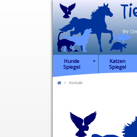
TierSp
Ihr O
Hunde
Katzen
Spiegel
Spiegel
Kontakt