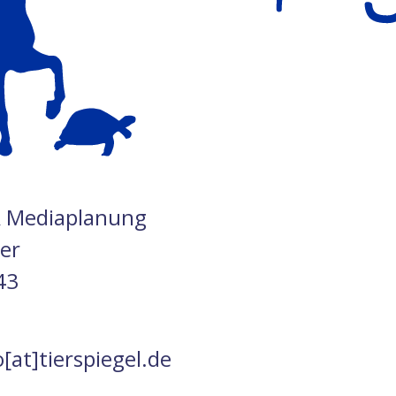
& Mediaplanung
ter
43
o[at]tierspiegel.de