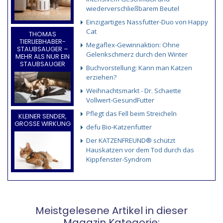
wiederverschließbarem Beutel
Einzigartiges Nassfutter-Duo von Happy
Cat
THOMAS
TIERLIEBHABER-
Megaflex-Gewinnaktion: Ohne
STAUBSAUGER –
Gelenkschmerz durch den Winter
MEHR ALS NUR EIN
STAUBSAUGER
Buchvorstellung: Kann man Katzen
erziehen?
Weihnachtsmarkt - Dr. Schaette
Vollwert-GesundFutter
Pflegt das Fell beim Streicheln
KLEINER SENDER,
GROSSE WIRKUNG
defu Bio-Katzenfutter
Der KATZENFREUND® schützt
Hauskatzen vor dem Tod durch das
Kippfenster-Syndrom
Meistgelesene Artikel in dieser
Magazin Kategorie: