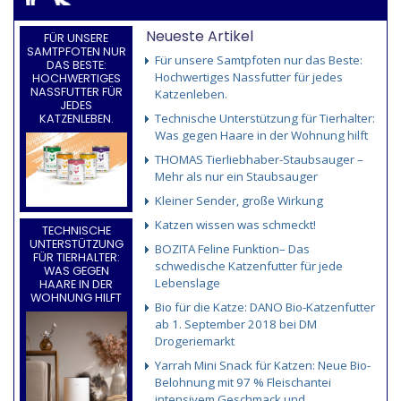
Neueste Artikel
FÜR UNSERE
SAMTPFOTEN NUR
Für unsere Samtpfoten nur das Beste:
DAS BESTE:
Hochwertiges Nassfutter für jedes
HOCHWERTIGES
NASSFUTTER FÜR
Katzenleben.
JEDES
Technische Unterstützung für Tierhalter:
KATZENLEBEN.
Was gegen Haare in der Wohnung hilft
THOMAS Tierliebhaber-Staubsauger –
Mehr als nur ein Staubsauger
Kleiner Sender, große Wirkung
Katzen wissen was schmeckt!
TECHNISCHE
UNTERSTÜTZUNG
BOZITA Feline Funktion– Das
FÜR TIERHALTER:
schwedische Katzenfutter für jede
WAS GEGEN
Lebenslage
HAARE IN DER
WOHNUNG HILFT
Bio für die Katze: DANO Bio-Katzenfutter
ab 1. September 2018 bei DM
Drogeriemarkt
Yarrah Mini Snack für Katzen: Neue Bio-
Belohnung mit 97 % Fleischantei
intensivem Geschmack und