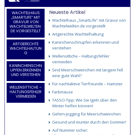
Neueste Artikel
WACHTELHAUS
„SMARTLIFE“ MIT
Wachtelhaus „SmartLife“ mit Gravur von
GRAVUR VON
Wachtelwelten.de vorgestellt
WACHTELWELTEN.
DE VORGESTELLT
Artgerechte Wachtelhaltung
Kaninchenschnupfen erkennen und
ARTGERECHTE
verstehen
WACHTELHALTUN
G
Wellensittiche – Haltungsfehler
vermeiden
KANINCHENSCHN
Sind Meerschweinchen mit langem Fell
UPFEN ERKENNEN
UND VERSTEHEN
eine gute Wahl?
Für nachtaktive Tierfreunde – Hamster
WELLENSITTICHE –
Farbmäuse
HALTUNGSFEHLER
VERMEIDEN
TASSO-Tipp: Wie Sie Igeln über den
Winter helfen können!
Gehirn-Jogging für Meerschweinchen
Gesund und munter durch den Sommer!
Auf Nummer sicher: