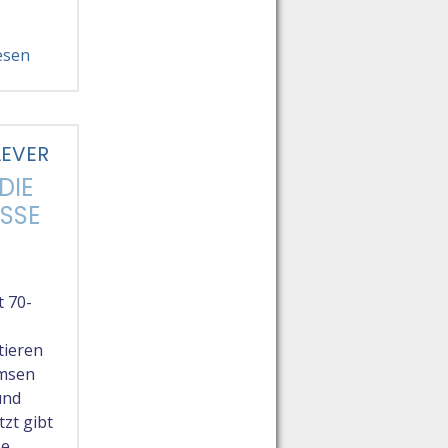
esen
LEVER
DIE
SSE
t 70-
tieren
emsen
und
tzt gibt
se