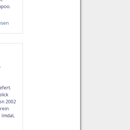
mpoo.
esen
Y
fert.
lick
on 2002
 rein
 Imdal,
n