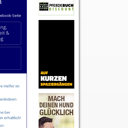
n
cebook-Seite
ng,
it &
ng
ve Helfer im
henkideen
ne bei
in erhältlich!
on