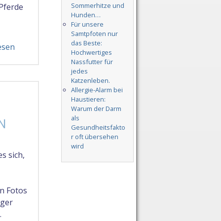
Sommerhitze und
 Pferde
Hunden…
Für unsere
Samtpfoten nur
das Beste:
esen
Hochwertiges
Nassfutter für
jedes
Katzenleben.
Allergie-Alarm bei
Haustieren:
Warum der Darm
als
EN
Gesundheitsfakto
r oft übersehen
wird
s sich,
en Fotos
iger
.