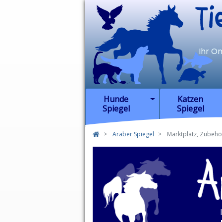
TierSp
Ihr O
Hunde
Katzen
Spiegel
Spiegel
Araber Spiegel
Marktplatz, Zubehö