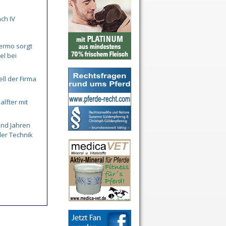
ch IV
ermo sorgt
el bei
ll der Firma
alfter mit
end Jahren
der Technik