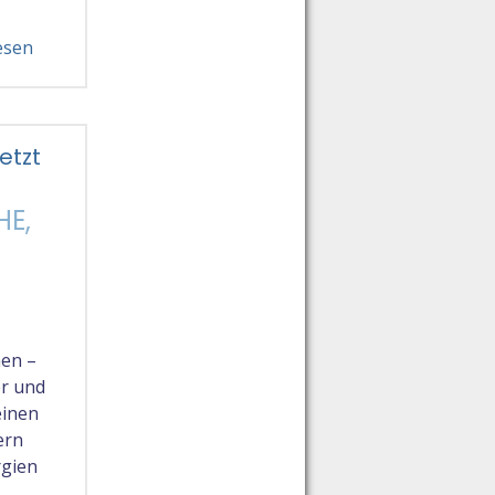
esen
etzt
HE,
hen –
er und
einen
ern
rgien