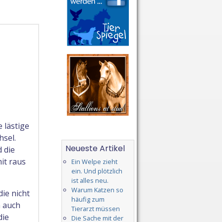
 lästige
hsel.
Neueste Artikel
 die
it raus
Ein Welpe zieht
ein. Und plötzlich
ist alles neu.
Warum Katzen so
ie nicht
häufig zum
n auch
Tierarzt müssen
die
Die Sache mit der