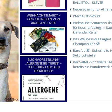
BALLISTOL - KLEVER
Neuerscheinung - Almana
WEIHNACHTSMARKT -
Pferde-OP-Schutz
GESCHENKIDEEN VON
Weltneuheit Amazona Th
ARABIAN PLATES
für Kuschelfeeling im Satt
klirrender Kälte!
Das Wellness-Massage-Fe
ChampionRider®
Barefoot® - Sicherheits-H
Sollbruchstelle
BUCHVORSTELLUNG:
Der Sattel - Vor zweitaus
„ALLERGENE BEI TIEREN“ -
bereits ein Wunderwerk 
JETZT ÜBER LABOKLIN
ERHÄLTLICH!
NEUES PFERDESHAMPOO
VON BALLISTOL - KLEVER