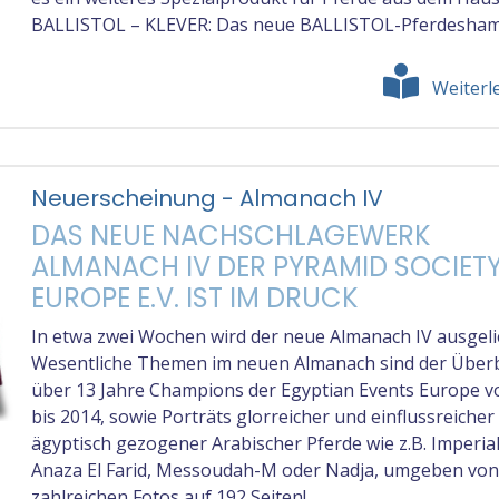
BALLISTOL – KLEVER: Das neue BALLISTOL-Pferdesha
Weiterl
Neuerscheinung - Almanach IV
DAS NEUE NACHSCHLAGEWERK
ALMANACH IV DER PYRAMID SOCIET
EUROPE E.V. IST IM DRUCK
In etwa zwei Wochen wird der neue Almanach IV ausgelie
Wesentliche Themen im neuen Almanach sind der Überb
über 13 Jahre Champions der Egyptian Events Europe v
bis 2014, sowie Porträts glorreicher und einflussreicher
ägyptisch gezogener Arabischer Pferde wie z.B. Imperial
Anaza El Farid, Messoudah-M oder Nadja, umgeben vo
zahlreichen Fotos auf 192 Seiten!