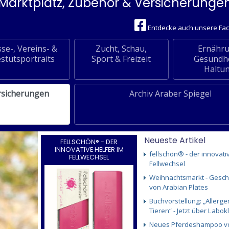
Marktplatz, Zubehör & Versicherunge
Entdecke auch unsere Fa
se-, Vereins- &
Zucht, Schau,
Ernähru
stütsportraits
Sport & Freizeit
Gesundhe
Haltu
rsicherungen
Archiv Araber Spiegel
Neueste Artikel
FELLSCHÖN® - DER
INNOVATIVE HELFER IM
fellschön® - der innovati
FELLWECHSEL
Fellwechsel
Weihnachtsmarkt - Gesc
von Arabian Plates
Buchvorstellung: „Allerge
Tieren“ - Jetzt über Labokl
Neues Pferdeshampoo v