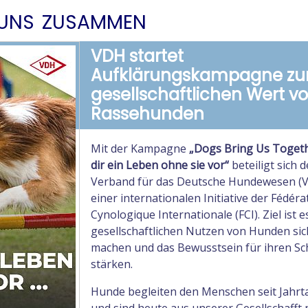
 uns zusammen
VDH startet
Aufklärungskampagne z
gesellschaftlichen Wert v
Rassehunden
Mit der Kampagne
„Dogs Bring Us Togethe
dir ein Leben ohne sie vor“
beteiligt sich d
Verband für das Deutsche Hundewesen (
einer internationalen Initiative der Fédéra
Cynologique Internationale (FCI). Ziel ist e
gesellschaftlichen Nutzen von Hunden sic
machen und das Bewusstsein für ihren Sc
stärken.
Hunde begleiten den Menschen seit Jahr