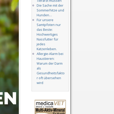
Tierarzt müssen
Die Sache mit der
Sommerhitze und
Hunden…
Für unsere
Samtpfoten nur
das Beste:
Hochwertiges
Nassfutter für
jedes
Katzenleben.
Allergie-Alarm bei
Haustieren:
Warum der Darm
als
Gesundheitsfakto
r oft übersehen
wird