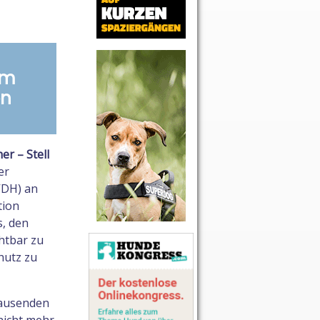
um
on
r – Stell
er
VDH) an
tion
s, den
htbar zu
hutz zu
tausenden