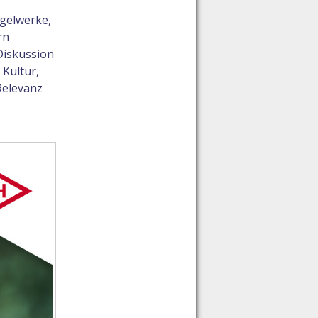
egelwerke,
rn
 Diskussion
 Kultur,
Relevanz