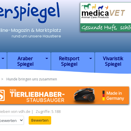
iegel
nline-Magazin & Marktplatz
rund um unsere Haustiere
Araber
Reitsport
Vivaristik
Spiegel
Spiegel
Spiegel
Hunde bringen uns zusammen
ieben von
vdh.de
Zugriffe: 5.188
en