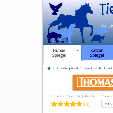
TierSp
Ihr O
Hunde
Katzen
Spiegel
Spiegel
Hunde Spiegel
Rund um den Hund
Erstellt: 20. Mai 2026
Geschr
Bewertung:
5
/
5
Bitte bewert
(3)