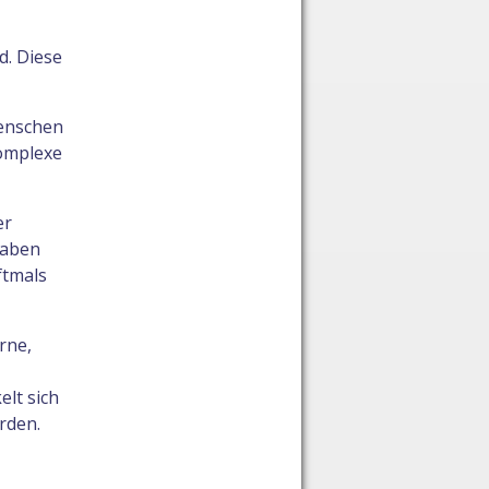
d. Diese
Menschen
komplexe
er
gaben
ftmals
rne,
elt sich
rden.