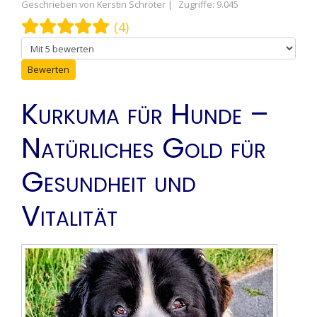
Geschrieben von
Kerstin Schröter
Zugriffe: 9.045
Bewertung:
5
/
5
(4)
Bitte bewerten
Kurkuma für Hunde –
Natürliches Gold für
Gesundheit und
Vitalität