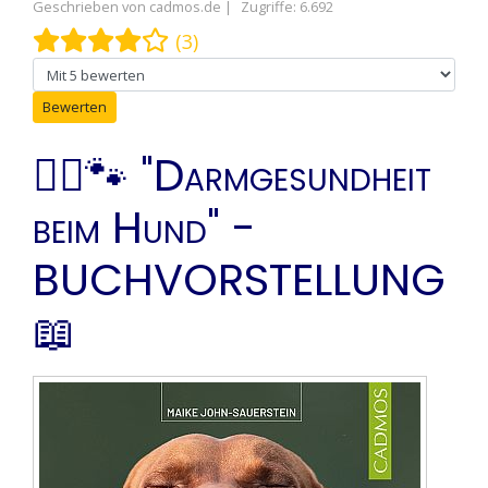
Geschrieben von
cadmos.de
Zugriffe: 6.692
Bewertung:
4
/
5
(3)
Bitte bewerten
👩‍⚕️🐾 "Darmgesundheit
beim Hund" -
BUCHVORSTELLUNG
📖