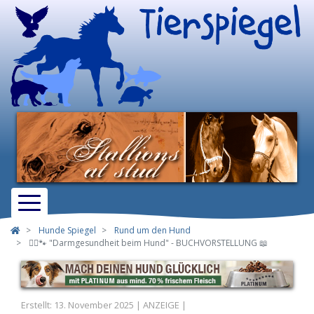
Hunde Spiegel
Rund um den Hund
👩‍⚕️🐾 "Darmgesundheit beim Hund" - BUCHVORSTELLUNG 📖
Erstellt: 13. November 2025