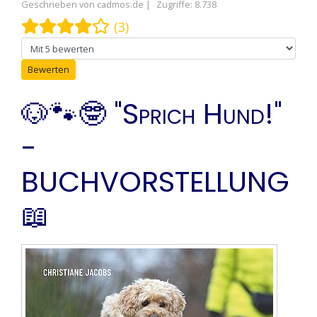
Geschrieben von
cadmos.de
Zugriffe: 8.738
Bewertung:
4
/
5
(3)
Bitte bewerten
🐶🐾🤓 "Sprich Hund!"
-
BUCHVORSTELLUNG
📖