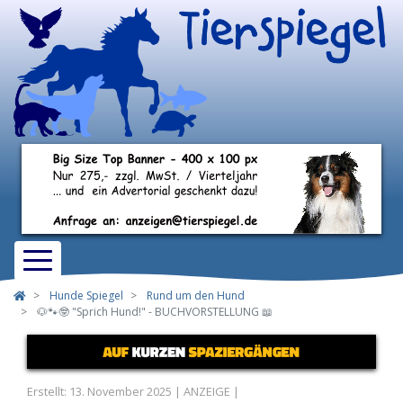
Hunde Spiegel
Rund um den Hund
🐶🐾🤓 "Sprich Hund!" - BUCHVORSTELLUNG 📖
Erstellt: 13. November 2025