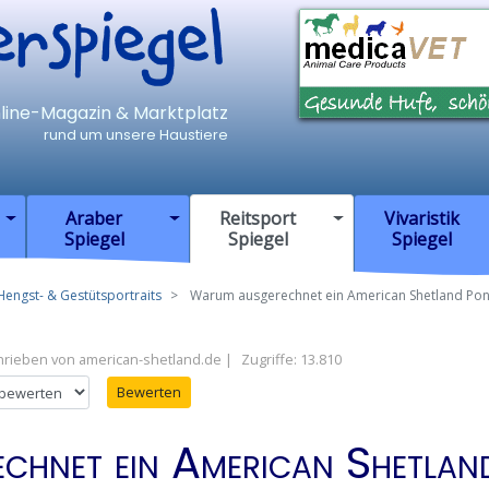
iegel
nline-Magazin & Marktplatz
rund um unsere Haustiere
Araber
Reitsport
Vivaristik
Spiegel
Spiegel
Spiegel
 Hengst- & Gestütsportraits
Warum ausgerechnet ein American Shetland Pon
hrieben von
american-shetland.de
Zugriffe: 13.810
en
chnet ein American Shetlan