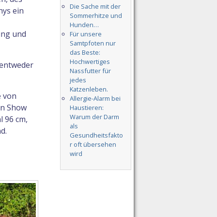
Die Sache mit der
nys ein
Sommerhitze und
Hunden…
ung und
Für unsere
Samtpfoten nur
das Beste:
Hochwertiges
 entweder
Nassfutter für
jedes
Katzenleben.
e von
Allergie-Alarm bei
can Show
Haustieren:
Warum der Darm
l 96 cm,
als
d.
Gesundheitsfakto
r oft übersehen
wird