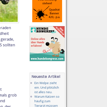
eraden
dheit
 gerade,
 sollten
Neueste Artikel
Ein Welpe zieht
ein. Und plötzlich
t
ist alles neu.
mals grob
Warum Katzen so
und
häufig zum
Tierarzt müssen
en, des