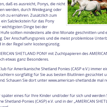
, daß es ausreicht, Ponys, die nicht
ren werden, durch Weidegang oder
oh zu ernähren. Zusätzlich zum
 ein Salzleckstein für das Pony
r wichtigsten Dinge bei der
e Hufe sollten mindestens alle drei Monate geschnitten und 
. Der Anschaffungspreis und die meist problemlose Unter
n der Regel sehr kostengünstig.
al AMERICAN SHETLAND PONY mit Zuchtpapieren des AMERICA
h etwas ganz Besonderes.
Club für Amerikanische Shetland Ponies (CASP e.V.) immer ei
üchtern sorgfältig für Sie aus besten Blutlinien gezüchtet 
nd. Schauen Sie dort unter www.american-shetland.de mal r
später eines für Ihre Kinder und/oder für sich und werden 
sche Shetland-Ponies (CASP) e.V. und in der „AMERICAN SHE