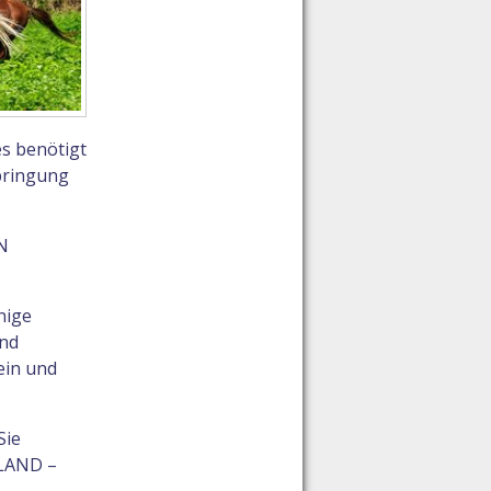
es benötigt
bringung
N
nige
und
ein und
Sie
TLAND –