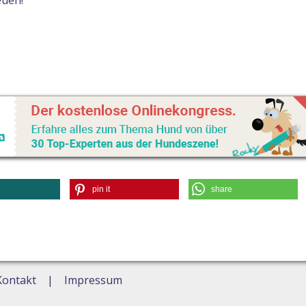
euen!
pin it
share
Kontakt
Impressum