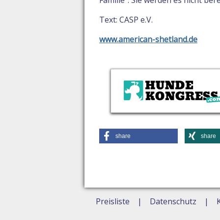
Familie". Sie werden es nicht ber
Text: CASP e.V.
www.american-shetland.de
share
share
Preisliste
Datenschutz