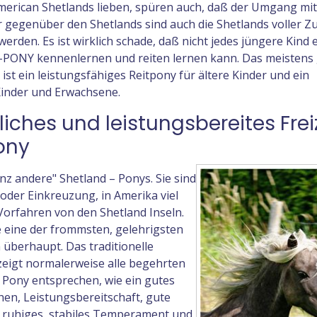
American Shetlands lieben, spüren auch, daß der Umgang mi
er gegenüber den Shetlands sind auch die Shetlands voller Z
erden. Es ist wirklich schade, daß nicht jedes jüngere Kind 
ONY kennenlernen und reiten lernen kann. Das meistens
in leistungsfähiges Reitpony für ältere Kinder und ein
Kinder und Erwachsene.
ndliches und leistungsbereites Frei
ony
andere" Shetland – Ponys. Sie sind
oder Einkreuzung, in Amerika viel
Vorfahren von den Shetland Inseln.
e eine der frommsten, gelehrigsten
 überhaupt. Das traditionelle
gt normalerweise alle begehrten
n Pony entsprechen, wie ein gutes
hen, Leistungsbereitschaft, gute
ruhiges, stabiles Temperament und