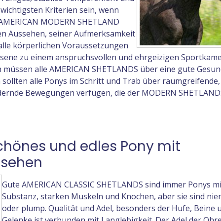
 wichtigsten Kriterien sein, wenn
Das AMERICAN MODERN SHETLAND
en Aussehen, seiner Aufmerksamkeit
alle körperlichen Voraussetzungen
achsene zu einem anspruchsvollen und ehrgeizigen Sportkam
ch müssen alle AMERICAN SHETLANDS über eine gute Gesun
 sollten alle Ponys im Schritt und Trab über raumgreifende,
 federnde Bewegungen verfügen, die der MODERN SHETLANDS
 schönes und edles Pony mit
ssehen
Gute AMERICAN CLASSIC SHETLANDS sind immer Ponys mi
Substanz, starken Muskeln und Knochen, aber sie sind nie
oder plump. Qualität und Adel, besonders der Hufe, Beine 
Gelenke ist verbunden mit Langlebigkeit. Der Adel der Ohr