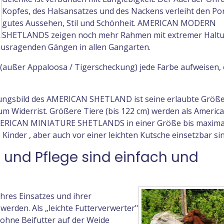
Kopfes, des Halsansatzes und des Nackens verleiht den Po
gutes Aussehen, Stil und Schönheit. AMERICAN MODERN
SHETLANDS zeigen noch mehr Rahmen mit extremer Halt
ausragenden Gängen in allen Gangarten.
ßer Appaloosa / Tigerscheckung) jede Farbe aufweisen,
nungsbild des AMERICAN SHETLAND ist seine erlaubte Größ
zum Widerrist. Größere Tiere (bis 122 cm) werden als Ameri
 AMERICAN MINIATURE SHETLANDS in einer Größe bis maxima
 Kinder , aber auch vor einer leichten Kutsche einsetzbar sin
g und Pflege sind einfach und
hres Einsatzes und ihrer
erden. Als „leichte Futterverwerter"
hne Beifutter auf der Weide