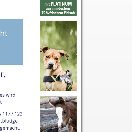
cht
r,
es wird
t.
 117 / 122
tblütige
 gemacht,