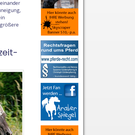
teinander
uneigung,
ein
 größere
zeit-