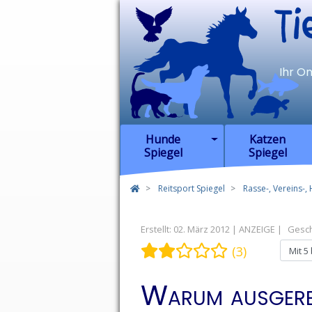
TierSp
Ihr O
Hunde
Katzen
Spiegel
Spiegel
Reitsport Spiegel
Rasse-, Vereins-,
Erstellt: 02. März 2012
Gesc
Bewertung:
2
/
5
Bitte bewert
(3)
Warum ausgere