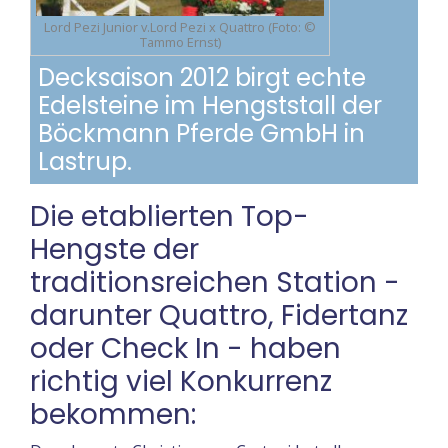
Lord Pezi Junior v.Lord Pezi x Quattro (Foto: ©
Tammo Ernst)
Decksaison 2012 birgt echte
Edelsteine im Hengststall der
Böckmann Pferde GmbH in
Lastrup.
Die etablierten Top-
Hengste der
traditionsreichen Station -
darunter Quattro, Fidertanz
oder Check In - haben
richtig viel Konkurrenz
bekommen: