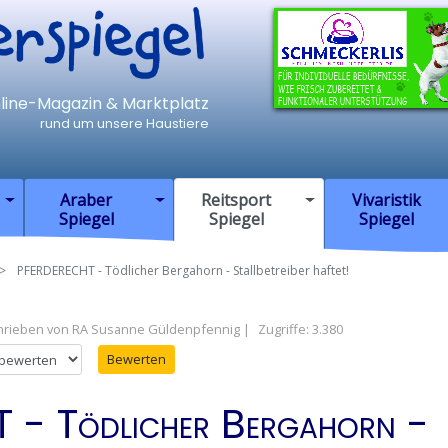
iegel
nline-Magazin & Marktplatz
rund um unsere Haustiere
Araber
Reitsport
Vivaristik
Spiegel
Spiegel
Spiegel
PFERDERECHT - Tödlicher Bergahorn - Stallbetreiber haftet!
hrieben von
RA Susanne Güldenpfennig
Zugriffe: 3.380
en
- Tödlicher Bergahorn -