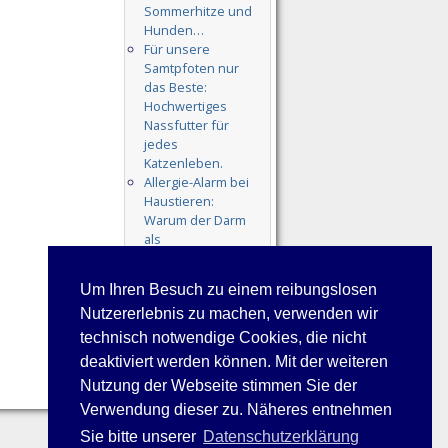
Sommerhitze und
Hunden…
Für unsere
Samtpfoten nur
das Beste:
Hochwertiges
Nassfutter für
jedes
Katzenleben.
Allergie-Alarm bei
Haustieren:
Warum der Darm
als
Gesundheitsfakto
r oft übersehen
Um Ihren Besuch zu einem reibungslosen
wird
Nutzererlebnis zu machen, verwenden wir
technisch notwendige Cookies, die nicht
deaktiviert werden können. Mit der weiteren
Nutzung der Webseite stimmen Sie der
Verwendung dieser zu. Näheres entnehmen
Sie bitte unserer
Datenschutzerklärung