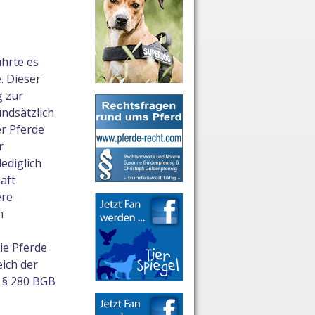
ührte es
. Dieser
g zur
ndsätzlich
er Pferde
r
ediglich
aft
ere
n
ie Pferde
ich der
 § 280 BGB