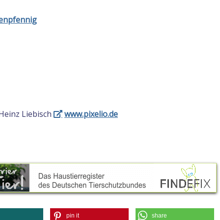
denpfennig
Heinz Liebisch
www.pixelio.de
pin it
share