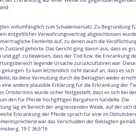
nkt der Erkrankung auf einer Weide mit gegenüberliegenden
and.
lagten vollumfänglich zum Schadensersatz. Zu Begründung f
 ein entgeltlicher Verwahrungsvertrag abgeschlossen wurde
tvertragliche Elemente auf, zu denen auch die Verpflichtun
 Zustand gehörte. Das Gericht ging davon aus, dass es gru
 und ggf. zu beweisen, dass der Tod bzw. die Erkrankung d
ortungsbereich liegende Ursache zurückzuführen war. Diese
gelungen. Es kam letztendlich nicht darauf an, dass es sich l
elte, da diese Vermutung durch die Beklagten weder ernsth
 eine andere plausible Erklärung für die Erkrankung der Ti
 Ortstermins wurde sicher festgestellt, dass es sich bei de
um den für Pferde hochgiftigen Bergahorn handelte. Die
ung lag im Bereich der angrenzenden Weide, auf der sich d
leiche Erkrankung der Pferde sprach für eine im Obhutsbere
Dementsprechend war das Verschulden der Beklagten gemäß
insberg, 19 C 363/19.