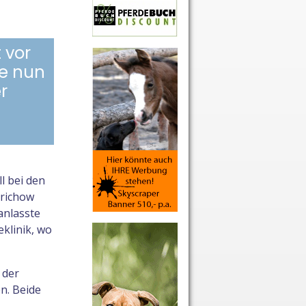
 vor
e nun
r
l bei den
erichow
anlasste
klinik, wo
 der
n. Beide