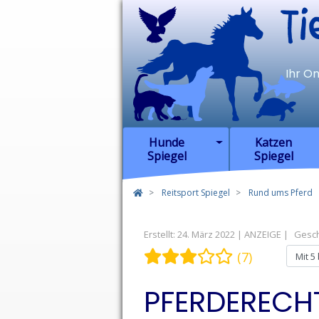
TierSp
Ihr O
Hunde
Katzen
Spiegel
Spiegel
Reitsport Spiegel
Rund ums Pferd
Erstellt: 24. März 2022
Gesc
Bewertung:
3
/
5
Bitte bewert
(7)
PFERDERECHT 