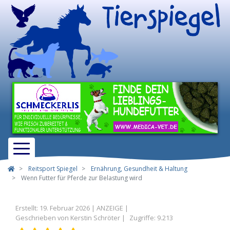
Reitsport Spiegel
Ernährung, Gesundheit & Haltung
Wenn Futter für Pferde zur Belastung wird
Erstellt: 19. Februar 2026
Geschrieben von
Kerstin Schröter
Zugriffe: 9.213