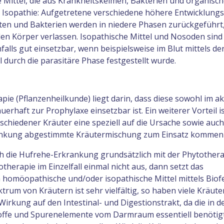
 Mittel, die aus Krankheitskeimen, Bakterien und organisc
e Isopathie: Aufgetretene verschiedene höhere Entwicklun
siten und Bakterien werden in niedere Phasen zurückgeführt
n Körper verlassen. Isopathische Mittel und Nosoden sind
lls gut einsetzbar, wenn beispielsweise im Blut mittels de
 durch die parasitäre Phase festgestellt wurde.
pie (Pflanzenheilkunde) liegt darin, dass diese sowohl im a
erhaft zur Prophylaxe einsetzbar ist. Ein weiterer Vorteil is
chiedener Kräuter eine speziell auf die Ursache sowie auch
nkung abgestimmte Kräutermischung zum Einsatz kommen
h die Hufrehe-Erkrankung grundsätzlich mit der Phytotherap
erapie im Einzelfall einmal nicht aus, dann setzt das
 homöopathische und/oder isopathische Mittel mittels Biofe
trum von Kräutern ist sehr vielfältig, so haben viele Kräute
Wirkung auf den Intestinal- und Digestionstrakt, da die in d
offe und Spurenelemente vom Darmraum essentiell benötig