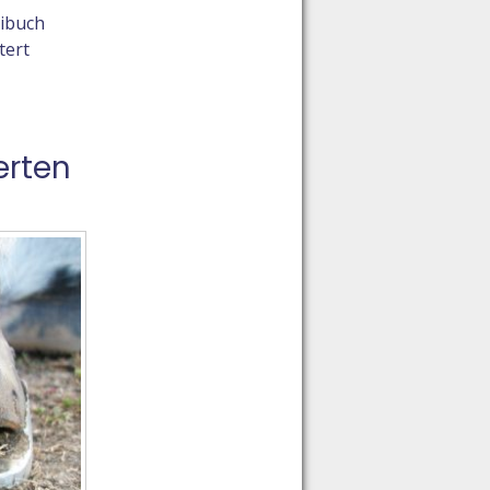
eibuch
tert
erten