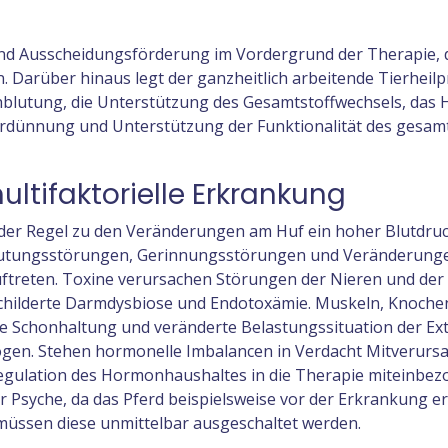
 und Ausscheidungsförderung im Vordergrund der Therapie, 
Darüber hinaus legt der ganzheitlich arbeitende Tierheilp
hblutung, die Unterstützung des Gesamtstoffwechsels, das 
verdünnung und Unterstützung der Funktionalität des gesam
ultifaktorielle Erkrankung
in der Regel zu den Veränderungen am Huf ein hoher Blutdruc
lutungsstörungen, Gerinnungsstörungen und Veränderung
uftreten. Toxine verursachen Störungen der Nieren und der
schilderte Darmdysbiose und Endotoxämie. Muskeln, Knoche
e Schonhaltung und veränderte Belastungssituation der Ex
zogen. Stehen hormonelle Imbalancen in Verdacht Mitverurs
 Regulation des Hormonhaushaltes in die Therapie miteinbe
r Psyche, da das Pferd beispielsweise vor der Erkrankung 
müssen diese unmittelbar ausgeschaltet werden.