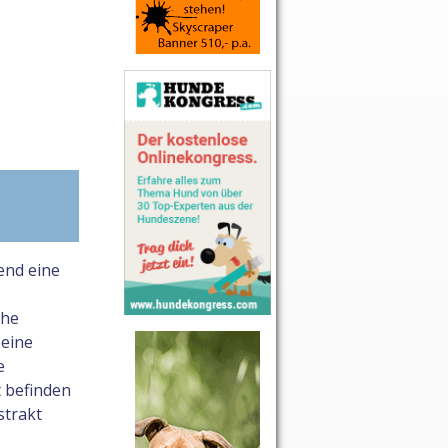
end eine
ehe
eine
e
 befinden
strakt