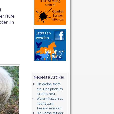
d
er Hufe,
oder „in
Neueste Artikel
Ein Welpe zieht
ein. Und plötzlich
ist alles neu.
Warum Katzen so
häufig zum
Tierarzt müssen
Die Sache mit der