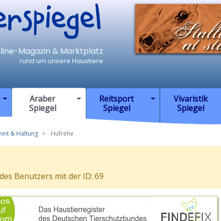
iegel
nline-Magazin & Marktplatz
rund um unsere Haustiere
Araber
Reitsport
Vivaristik
Spiegel
Spiegel
Spiegel
eit & Haltung
Hufrehe
 des Benutzers mit der ID: 69