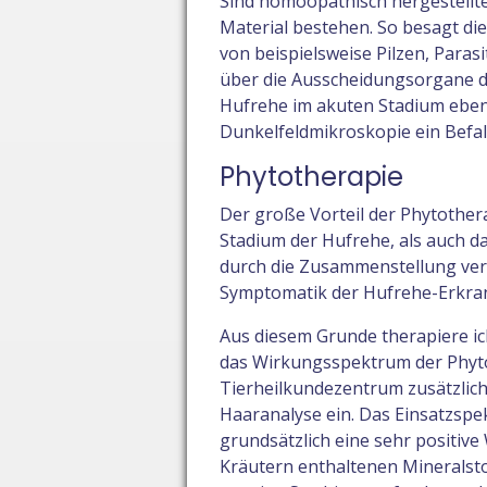
Sind homöopathisch hergestellte
Material bestehen. So besagt di
von beispielsweise Pilzen, Para
über die Ausscheidungsorgane de
Hufrehe im akuten Stadium ebenfa
Dunkelfeldmikroskopie ein Befall
Phytotherapie
Der große Vorteil der Phytothera
Stadium der Hufrehe, als auch dau
durch die Zusammenstellung vers
Symptomatik der Hufrehe-Erkra
Aus diesem Grunde therapiere ic
das Wirkungsspektrum der Phytoth
Tierheilkundezentrum zusätzlich
Haaranalyse ein. Das Einsatzspek
grundsätzlich eine sehr positive 
Kräutern enthaltenen Mineralst