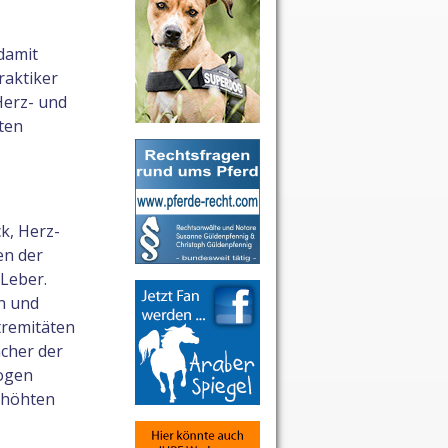
damit
raktiker
Herz- und
ten
k, Herz-
en der
 Leber.
n und
tremitäten
acher der
zogen
erhöhten