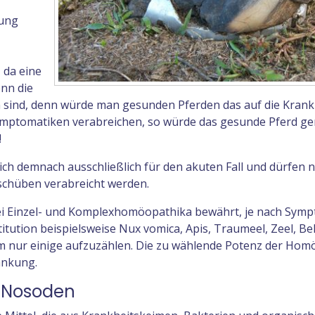
gung
 da eine
nn die
sind, denn würde man gesunden Pferden das auf die Krank
Symptomatiken verabreichen, so würde das gesunde Pferd ge
!
ch demnach ausschließlich für den akuten Fall und dürfen ni
chüben verabreicht werden.
rlei Einzel- und Komplexhomöopathika bewährt, je nach Symp
tution beispielsweise Nux vomica, Apis, Traumeel, Zeel, Be
um nur einige aufzuzählen. Die zu wählende Potenz der Hom
ankung.
/ Nosoden