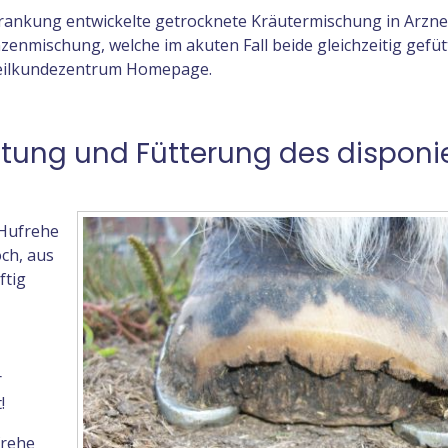
rkrankung entwickelte getrocknete Kräutermischung in Arzn
nzenmischung, welche im akuten Fall beide gleichzeitig gefüt
rheilkundezentrum Homepage.
ltung und Fütterung des disponi
 Hufrehe
ch, aus
ftig
r
!
frehe