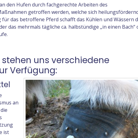
 an den Hufen durch fachgerechte Arbeiten des
Maßnahmen getroffen werden, welche sich heilungsfördern
 für das betroffene Pferd schafft das Kühlen und Wässern d
er das mehrmals tägliche ca. halbstündige „in einen Bach“ 
ufe.
h stehen uns verschiedene
ur Verfügung:
tel
e
ismus an
 die
s
etzung
 ist