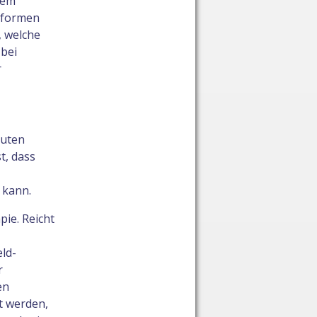
hem
gsformen
, welche
 bei
r
kuten
t, dass
 kann.
ie. Reicht
ld-
r
en
t werden,