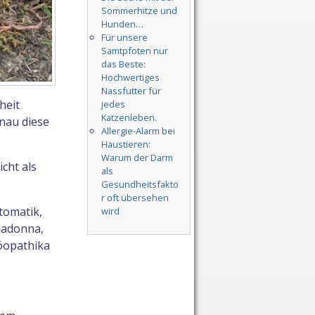
Sommerhitze und
Hunden…
Für unsere
Samtpfoten nur
das Beste:
Hochwertiges
Nassfutter für
heit
jedes
Katzenleben.
nau diese
Allergie-Alarm bei
Haustieren:
Warum der Darm
cht als
als
Gesundheitsfakto
r oft übersehen
tomatik,
wird
ladonna,
öopathika