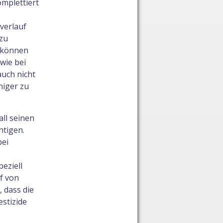
mplettiert
sverlauf
 zu
n können
wie bei
auch nicht
niger zu
all seinen
htigen.
bei
eziell
uf von
, dass die
estizide