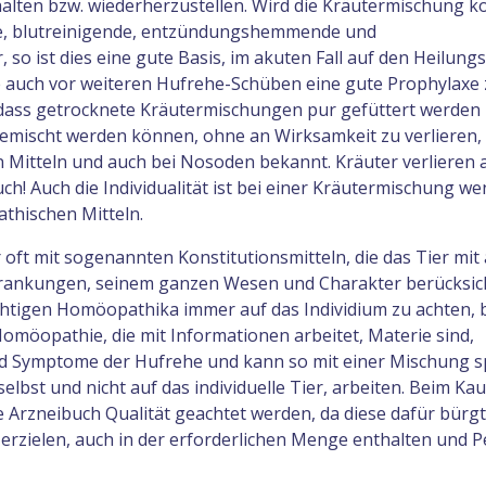
lten bzw. wiederherzustellen. Wird die Kräutermischung ko
de, blutreinigende, entzündungshemmende und
so ist dies eine gute Basis, im akuten Fall auf den Heilung
e auch vor weiteren Hufrehe-Schüben eine gute Prophylaxe
st, dass getrocknete Kräutermischungen pur gefüttert werde
gemischt werden können, ohne an Wirksamkeit zu verlieren, 
Mitteln und auch bei Nosoden bekannt. Kräuter verlieren 
! Auch die Individualität ist bei einer Kräutermischung we
athischen Mitteln.
oft mit sogenannten Konstitutionsmitteln, die das Tier mit 
rankungen, seinem ganzen Wesen und Charakter berücksic
ichtigen Homöopathika immer auf das Individium zu achten, 
omöopathie, die mit Informationen arbeitet, Materie sind,
d Symptome der Hufrehe und kann so mit einer Mischung sp
lbst und nicht auf das individuelle Tier, arbeiten. Beim Ka
e Arzneibuch Qualität geachtet werden, da diese dafür bürgt
g erzielen, auch in der erforderlichen Menge enthalten und P