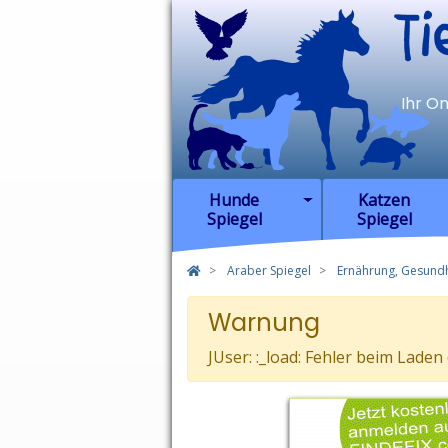
TierSp
Ihr O
Hunde
Katzen
Spiegel
Spiegel
Araber Spiegel
Ernährung, Gesundh
Warnung
JUser: :_load: Fehler beim Laden