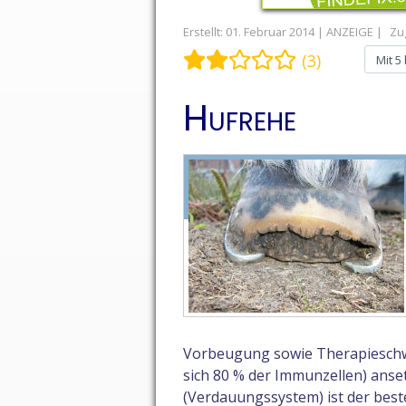
Erstellt: 01. Februar 2014
Zug
Bewertung:
2
/
5
Bitte bewert
(3)
Hufrehe
Vorbeugung sowie Therapieschw
sich 80 % der Immunzellen) anset
(Verdauungssystem) ist der best