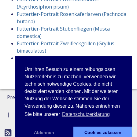
(Acyrthosiphon pisum)
Futtertier-Portrait Rosenkäferlarven (Pachnoda
butana)
Futtertier-Portrait Stubenfliegen (Musca
domestica)
Futtertier-Portrait Zweifleckgrillen (Gryllus
bimaculatus)
Futtertier-Portrait Wanderheuschrecke (Locusta
migratoria)
Um Ihren Besuch zu einem reibungslosen
Nutzererlebnis zu machen, verwenden wir
technisch notwendige Cookies, die nicht
deaktiviert werden können. Mit der weiteren
Preisliste
Datenschutz
Kontakt
Nutzung der Webseite stimmen Sie der
Verwendung dieser zu. Näheres entnehmen
Impressum
Sie bitte unserer
Datenschutzerklärung
Ablehnen
Cookies zulassen
© 2013 - 2026
Tierspiegel.de
- Made with
&
by
MelG