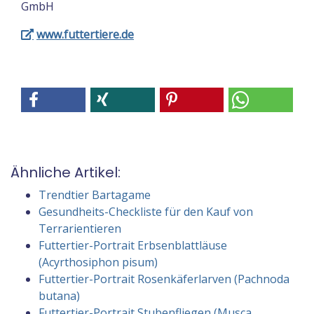
GmbH
www.futtertiere.de
Ähnliche Artikel:
Trendtier Bartagame
Gesundheits-Checkliste für den Kauf von
Terrarientieren
Futtertier-Portrait Erbsenblattläuse
(Acyrthosiphon pisum)
Futtertier-Portrait Rosenkäferlarven (Pachnoda
butana)
Futtertier-Portrait Stubenfliegen (Musca