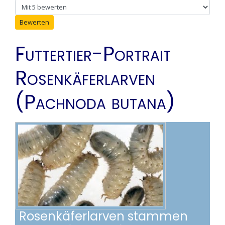
Bitte bewerten
Futtertier-Portrait
Rosenkäferlarven
(Pachnoda butana)
Rosenkäferlarven stammen