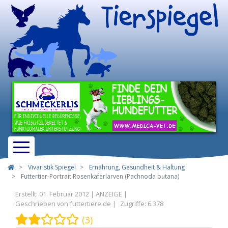
Vivaristik Spiegel
Ernährung, Gesundheit & Haltung
Futtertier-Portrait Rosenkäferlarven (Pachnoda butana)
Erstellt: 01. Februar 2012
Geschrieben von
futtertiere.de
Zugriffe: 6.378
Bewertung:
2
/
5
(3)