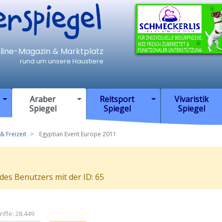
iegel
nline-Magazin & Marktplatz
rund um unsere Haustiere
Araber
Reitsport
Vivaristik
Spiegel
Spiegel
Spiegel
& Freizeit
Egyptian Event Europe 2011
 des Benutzers mit der ID: 65
iffe: 28.449