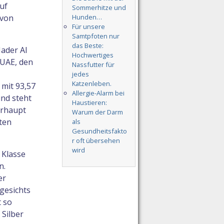
uf
Sommerhitze und
Hunden…
(von
Für unsere
Samtpfoten nur
das Beste:
Nader Al
Hochwertiges
 UAE, den
Nassfutter für
jedes
Katzenleben.
 mit 93,57
Allergie-Alarm bei
nd steht
Haustieren:
erhaupt
Warum der Darm
kten
als
Gesundheitsfakto
r oft übersehen
wird
 Klasse
n.
er
gesichts
t so
 Silber