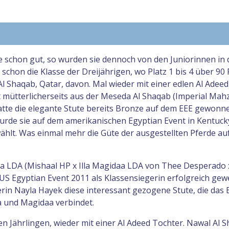
e schon gut, so wurden sie dennoch von den Juniorinnen in
 schon die Klasse der Dreijährigen, wo Platz 1 bis 4 über 90
Al Shaqab, Qatar, davon. Mal wieder mit einer edlen Al Adee
 mütterlicherseits aus der Meseda Al Shaqab (Imperial Mah
hatte die elegante Stute bereits Bronze auf dem EEE gewonn
urde sie auf dem amerikanischen Egyptian Event in Kentuck
ählt. Was einmal mehr die Güte der ausgestellten Pferde auf
a LDA (Mishaal HP x Illa Magidaa LDA von Thee Desperado x
US Egyptian Event 2011 als Klassensiegerin erfolgreich gew
erin Nayla Hayek diese interessant gezogene Stute, die das 
 und Magidaa verbindet.
en Jährlingen, wieder mit einer Al Adeed Tochter. Nawal Al 