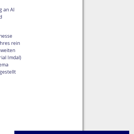
g an Al
d
onesse
hres rein
zweiten
ial Imdal)
eema
estellt