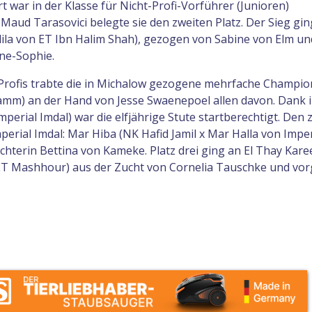
t war in der Klasse für Nicht-Profi-Vorführer (Junioren)
aud Tarasovici belegte sie den zweiten Platz. Der Sieg gin
alila von ET Ibn Halim Shah), gezogen von Sabine von Elm un
ne-Sophie.
-Profis trabte die in Michalow gezogene mehrfache Champi
ramm) an der Hand von Jesse Swaenepoel allen davon. Dank i
perial Imdal) war die elfjährige Stute startberechtigt. Den 
perial Imdal: Mar Hiba (NK Hafid Jamil x Mar Halla von Imper
chterin Bettina von Kameke. Platz drei ging an El Thay Kar
ET Mashhour) aus der Zucht von Cornelia Tauschke und vorg