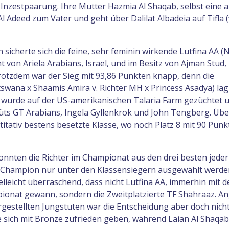
 Inzestpaarung. Ihre Mutter Hazmia Al Shaqab, selbst eine a
Al Adeed zum Vater und geht über Dalilat Albadeia auf Tifla 
 sicherte sich die feine, sehr feminin wirkende Lutfina AA (
t von Ariela Arabians, Israel, und im Besitz von Ajman Stud,
trotzdem war der Sieg mit 93,86 Punkten knapp, denn die
swana x Shaamis Amira v. Richter MH x Princess Asadya) lag
 wurde auf der US-amerikanischen Talaria Farm gezüchtet u
tüts GT Arabians, Ingela Gyllenkrok und John Tengberg. Üb
ntitativ bestens besetzte Klasse, wo noch Platz 8 mit 90 Pun
nnten die Richter im Championat aus den drei besten jeder
 Champion nur unter den Klassensiegern ausgewählt werde
leicht überraschend, dass nicht Lutfina AA, immerhin mit d
ionat gewann, sondern die Zweitplatzierte TF Shahraaz. An
rgestellten Jungstuten war die Entscheidung aber doch nich
 sich mit Bronze zufrieden geben, während Laian Al Shaqab