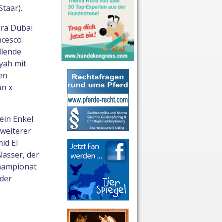
taar).
era Dubai
ncesco
llende
yah mit
en
un x
 ein Enkel
 weiterer
id El
Nasser, der
hampionat
 der