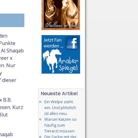
 den
 Punkte
d Al Shaqab
zeer x
en. Nur
y
 dieser
Neueste Artikel
 B.B.
Ein Welpe zieht
esen. Kurz
ein. Und plötzlich
ist alles neu.
Blut
Warum Katzen so
häufig zum
Tierarzt müssen
Shaqab
Die Sache mit der