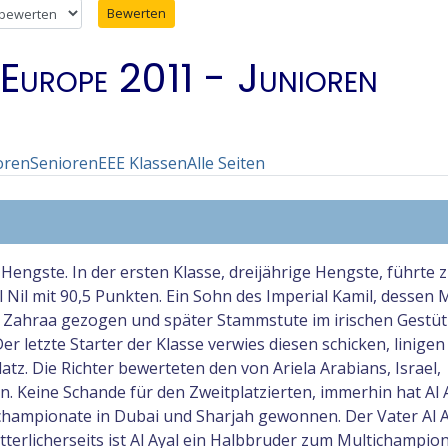
en
 Europe 2011 - Junioren
oren
Senioren
EEE Klassen
Alle Seiten
engste. In der ersten Klasse, dreijährige Hengste, führte 
 Nil mit 90,5 Punkten. Ein Sohn des Imperial Kamil, dessen 
l Zahraa gezogen und später Stammstute im irischen Gestüt
letzte Starter der Klasse verwies diesen schicken, linigen
tz. Die Richter bewerteten den von Ariela Arabians, Israel,
. Keine Schande für den Zweitplatzierten, immerhin hat Al A
nchampionate in Dubai und Sharjah gewonnen. Der Vater Al 
terlicherseits ist Al Ayal ein Halbbruder zum Multichampion