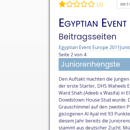
Bewertung:
1
/
5
Bitte bewert
(2)
Egyptian Event
Beitragsseiten
Egyptian Event Europe 2011
Juni
Seite 2 von 4
Juniorenhengste
Den Auftakt machten die jungen H
der erste Starter, DHS Waheeb El
Ward Shah (Adeeb x Wasifa) in E
Dowdstown House Stud wurde. Der 
Grauschimmel auf den zweiten Pla
gezogenen Al Ayal mit 93 Punkten
diesem Jahr bereits die Juniore
stammt aus deutscher Zucht. Müt