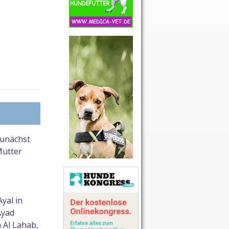
zunächst
Mutter
yal in
Ayad
 Al Lahab,