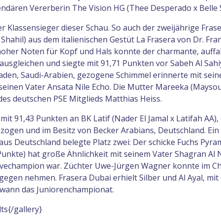
gendären Vererberin The Vision HG (Thee Desperado x Belle S
r Klassensieger dieser Schau. So auch der zweijährige Fras
hahil) aus dem italienischen Gestüt La Frasera von Dr. Fra
oher Noten für Kopf und Hals konnte der charmante, auffa
usgleichen und siegte mit 91,71 Punkten vor Sabeh Al Sahi
den, Saudi-Arabien, gezogene Schimmel erinnerte mit sein
inen Vater Ansata Nile Echo. Die Mutter Mareeka (Mayso
es deutschen PSE Mitglieds Matthias Heiss.
mit 91,43 Punkten an BK Latif (Nader El Jamal x Latifah AA),
ezogen und im Besitz von Becker Arabians, Deutschland. Ein
us Deutschland belegte Platz zwei: Der schicke Fuchs Pyram
Punkte) hat große Ähnlichkeit mit seinem Vater Shagran Al 
ervechampion war. Züchter Uwe-Jürgen Wagner konnte im C
gegen nehmen. Frasera Dubai erhielt Silber und Al Ayal, mit
ewann das Juniorenchampionat.
ts{/gallery}