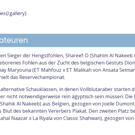
ies{/gallery}
ateuren
n Sieger der Hengstfohlen, Shareef-D (Shahim Al Nakeeb x
geborenes Fohlen aus der Zucht des belgischen Gestüts Dion
 Thay Maryouna (ET Mahfouz x ET Malikah von Ansata Selman
hielt das Reservechampionat.
 alternative Schauklassen, in denen Vollblutaraber starten d
er nicht notwendigerweise rein ägyptisch sein müssen. Die 
Shahik Al Nakeeb) aus Belgien, gezogen von Joelle Dumont.
 Blut des bekannten Vererbers Plakat. Den zweiten Platz be
Mahal Naazar x La Riyala von Classic Shahwan), gezogen von