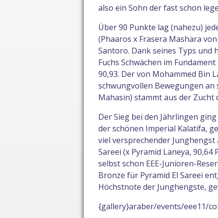
also ein Sohn der fast schon le
Über 90 Punkte lag (nahezu) jede
(Phaaros x Frasera Mashara von S
Santoro. Dank seines Typs und h
Fuchs Schwächen im Fundament a
90,93. Der von Mohammed Bin La
schwungvollen Bewegungen an se
Mahasin) stammt aus der Zucht d
Der Sieg bei den Jährlingen ging 
der schönen Imperial Kalatifa, g
viel versprechender Junghengst a
Sareei (x Pyramid Laneya, 90,64 
selbst schon EEE-Junioren-Res
Bronze für Pyramid El Sareei ent
Höchstnote der Junghengste, g
{gallery}araber/events/eee11/col