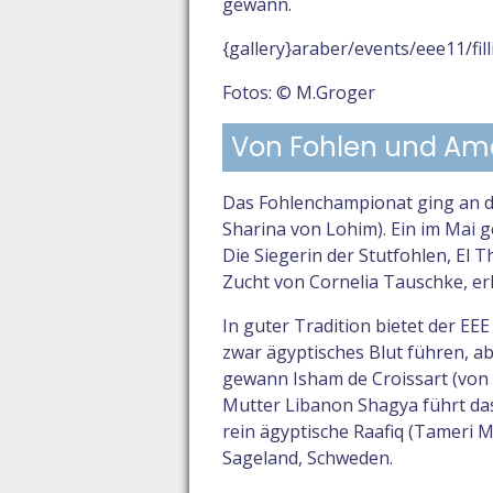
gewann.
{gallery}araber/events/eee11/fill
Fotos: © M.Groger
Von Fohlen und Am
Das Fohlenchampionat ging an de
Sharina von Lohim). Ein im Mai 
Die Siegerin der Stutfohlen, El
Zucht von Cornelia Tauschke, er
In guter Tradition bietet der EEE
zwar ägyptisches Blut führen, ab
gewann Isham de Croissart (von 
Mutter Libanon Shagya führt das
rein ägyptische Raafiq (Tameri 
Sageland, Schweden.