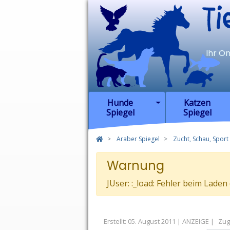
TierSp
Ihr O
Hunde
Katzen
Spiegel
Spiegel
Araber Spiegel
Zucht, Schau, Sport 
Warnung
JUser: :_load: Fehler beim Laden
Erstellt: 05. August 2011
Zugr