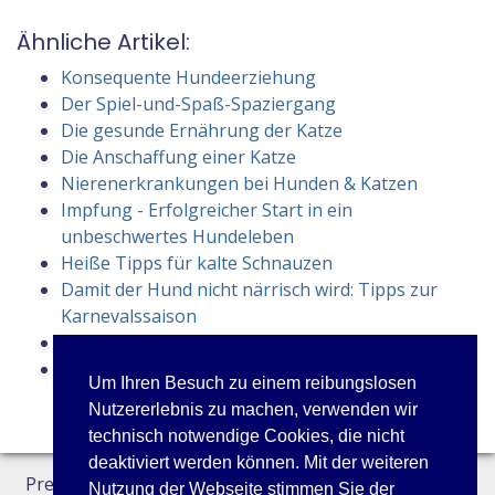
Ähnliche Artikel:
Konsequente Hundeerziehung
Der Spiel-und-Spaß-Spaziergang
Die gesunde Ernährung der Katze
Die Anschaffung einer Katze
Nierenerkrankungen bei Hunden & Katzen
Impfung - Erfolgreicher Start in ein
unbeschwertes Hundeleben
Heiße Tipps für kalte Schnauzen
Damit der Hund nicht närrisch wird: Tipps zur
Karnevalssaison
Die Hunde-Vergiftungsversicherung
Wolfsblut-Trockenfuttersorten „...wild auf Wild"
Um Ihren Besuch zu einem reibungslosen
Nutzererlebnis zu machen, verwenden wir
technisch notwendige Cookies, die nicht
deaktiviert werden können. Mit der weiteren
Preisliste
Datenschutz
Kontakt
Nutzung der Webseite stimmen Sie der