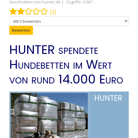
Geschrieben von
hunter.de
Zugriffe: 3.667
Bewertung:
2
/
5
(2)
Bitte bewerten
HUNTER spendete
Hundebetten im Wert
von rund 14.000 Euro
HUNTER