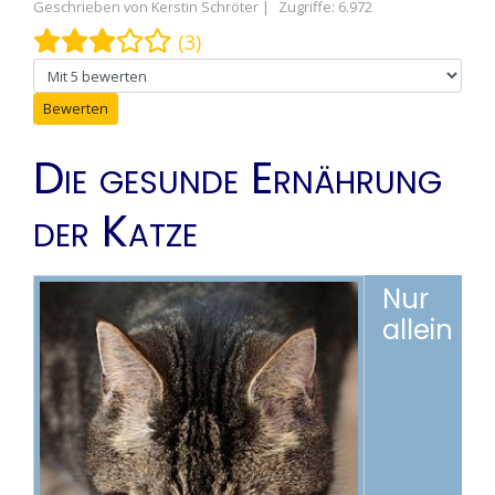
Geschrieben von
Kerstin Schröter
Zugriffe: 6.972
Bewertung:
3
/
5
(3)
Bitte bewerten
Die gesunde Ernährung
der Katze
Nur
allein