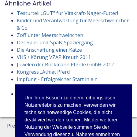
Ähnliche Artikel:
Testurteil „GUT" für Vitakraft-Nager-Futter!
Kinder und Verantwortung für Meerschweinchen
& Co.
Zoff unter Meerschweinchen
Der Spiel-und-Spaß-Spaziergang
Die Anschaffung einer Katze
VHS / Körung VZAP Kreuth 2011
Juwelen der Böckmann Pferde GmbH 2012
Kongress „Athlet Pferd"
Impfung - Erfolgreicher Start in ein
unbeschwertes Hundeleben
Heiße Tipps für kalte Schnauzen
Um Ihren Besuch zu einem reibungslosen
Nutzererlebnis zu machen, verwenden wir
technisch notwendige Cookies, die nicht
deaktiviert werden können. Mit der weiteren
Preisliste
Datenschutz
Kontakt
Nutzung der Webseite stimmen Sie der
Verwendung dieser zu. Näheres entnehmen