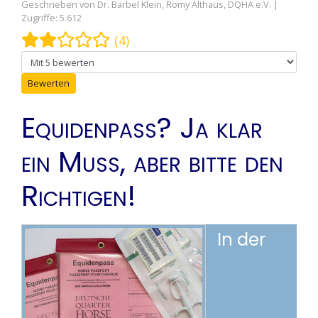
Geschrieben von
Dr. Bärbel Klein, Romy Althaus, DQHA e.V.
Zugriffe: 5.612
Bewertung:
2
/
5
(4)
Bitte bewerten
Equidenpass? Ja klar
ein Muss, aber bitte den
Richtigen!
In der