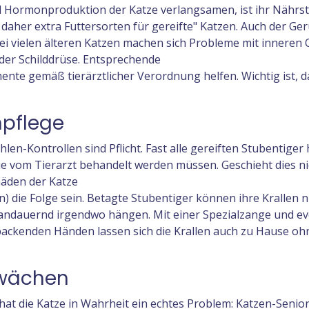
nd Hormonproduktion der Katze verlangsamen, ist ihr Nährs
 daher extra Futtersorten für gereifte" Katzen. Auch der Ge
Bei vielen älteren Katzen machen sich Probleme mit inneren
der Schilddrüse. Entsprechende
te gemäß tierärztlicher Verordnung helfen. Wichtig ist, d
npflege
en-Kontrollen sind Pflicht. Fast alle gereiften Stubentiger
ie vom Tierarzt behandelt werden müssen. Geschieht dies ni
äden der Katze
) die Folge sein. Betagte Stubentiger können ihre Krallen 
andauernd irgendwo hängen. Mit einer Spezialzange und ev
packenden Händen lassen sich die Krallen auch zu Hause oh
hwächen
, hat die Katze in Wahrheit ein echtes Problem: Katzen-Senio