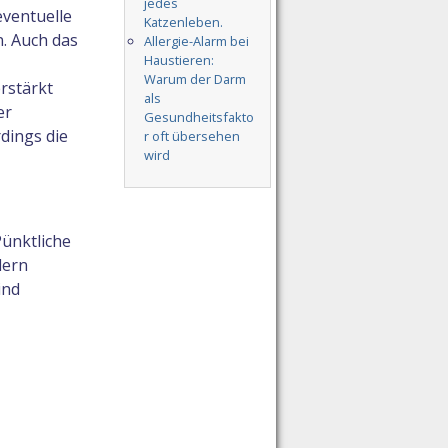
jedes
ventuelle
Katzenleben.
. Auch das
Allergie-Alarm bei
Haustieren:
Warum der Darm
rstärkt
als
er
Gesundheitsfakto
dings die
r oft übersehen
wird
ünktliche
dern
ind