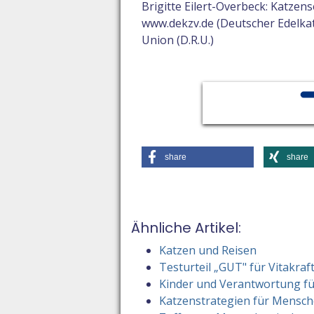
Brigitte Eilert-Overbeck: Katzen
www.dekzv.de (Deutscher Edelka
Union (D.R.U.)
share
share
Ähnliche Artikel:
Katzen und Reisen
Testurteil „GUT" für Vitakraf
Kinder und Verantwortung f
Katzenstrategien für Mensc