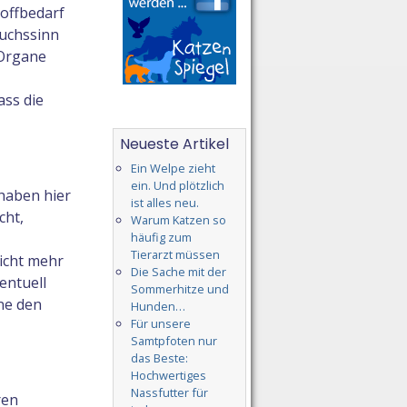
toffbedarf
ruchssinn
 Organe
ass die
Neueste Artikel
Ein Welpe zieht
ein. Und plötzlich
 haben hier
ist alles neu.
cht,
Warum Katzen so
häufig zum
Tierarzt müssen
nicht mehr
Die Sache mit der
entuell
Sommerhitze und
ne den
Hunden…
Für unsere
Samtpfoten nur
das Beste:
Hochwertiges
Nassfutter für
ren