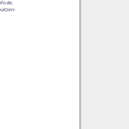
fo.de;
katzen-