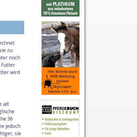
rechnet
sie zu
nter noch
 Futter
tter wird
 alt
glische
che 36
ze jedoch
higer, sie