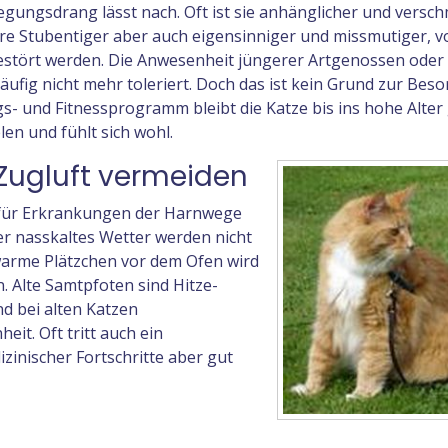
egungsdrang lässt nach. Oft ist sie anhänglicher und versch
ere Stubentiger aber auch eigensinniger und missmutiger, vo
estört werden. Die Anwesenheit jüngerer Artgenossen oder
fig nicht mehr toleriert. Doch das ist kein Grund zur Besor
s- und Fitnessprogramm bleibt die Katze bis ins hohe Alter
en und fühlt sich wohl.
 Zugluft vermeiden
r für Erkrankungen der Harnwege
er nasskaltes Wetter werden nicht
warme Plätzchen vor dem Ofen wird
. Alte Samtpfoten sind Hitze-
nd bei alten Katzen
it. Oft tritt auch ein
izinischer Fortschritte aber gut