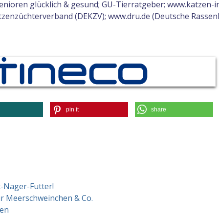
senioren glücklich & gesund; GU-Tierratgeber; www.katzen-in
tzenzüchterverband (DEKZV); www.dru.de (Deutsche Rassen
pin it
share
t-Nager-Futter!
ür Meerschweinchen & Co.
hen