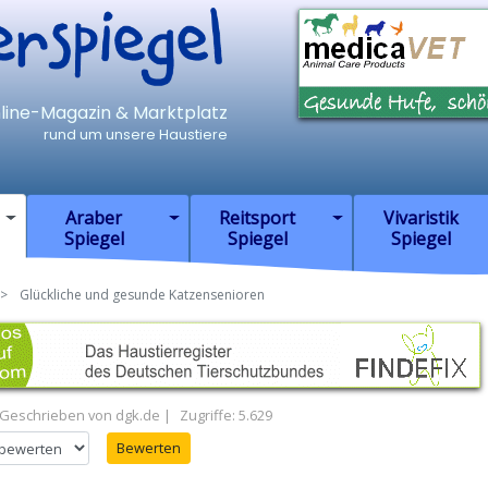
iegel
nline-Magazin & Marktplatz
rund um unsere Haustiere
Araber
Reitsport
Vivaristik
Spiegel
Spiegel
Spiegel
Glückliche und gesunde Katzensenioren
Geschrieben von
dgk.de
Zugriffe: 5.629
en