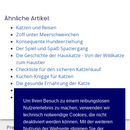
Ähnliche Artikel:
Katzen und Reisen
Zoff unter Meerschweinchen
Konsequente Hundeerziehung
Der Spiel-und-Spaß-Spaziergang
Die Geschichte der Hauskatze - Von der Wildkatze
zum Haustier
Checkliste für den sicheren Katzenkauf
Küchen-Knigge für Katzen
Die gesunde Ernährung der Katze
Die Anschaffung einer Katze
Heiße Tipps für kalte Schnauzen
Um Ihren Besuch zu einem reibungslosen
Nutzererlebnis zu machen, verwenden wir
technisch notwendige Cookies, die nicht
deaktiviert werden können. Mit der weiteren
Preisliste
Datenschutz
Kontakt
Nutzung der Webseite stimmen Sie der