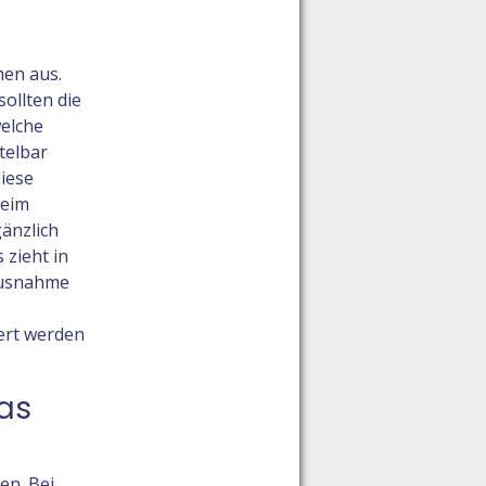
hen aus.
ollten die
welche
telbar
diese
beim
änzlich
 zieht in
 Ausnahme
ert werden
was
en. Bei