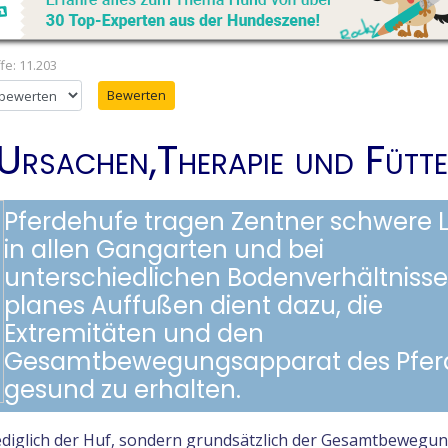
fe: 11.203
en
Ursachen,Therapie und Fütt
Pferdehufe tragen Zentner schwere 
in allen Gangarten und bei
unterschiedlichen Bodenverhältnissen
planes Auffußen dient dazu, die
Extremitäten und den
Gesamtbewegungsapparat des Pfer
gesund zu erhalten.
lediglich der Huf, sondern grundsätzlich der Gesamtbewegu