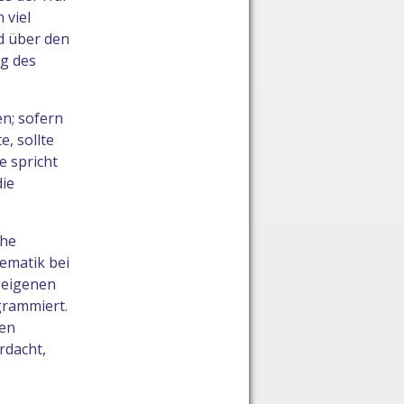
 viel
d über den
g des
n; sofern
, sollte
e spricht
ie
che
ematik bei
 eigenen
grammiert.
ben
rdacht,