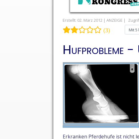
Erstellt: 02. März 2012
Zugrif
Bewertung:
2
/
5
Bitte bewert
(3)
Hufprobleme - 
Erkranken Pferdehufe ist nicht 