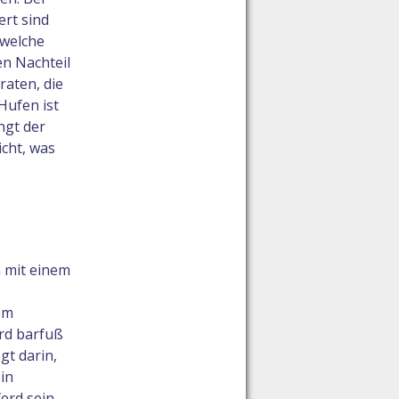
ert sind
 welche
en Nachteil
raten, die
Hufen ist
ngt der
icht, was
n mit einem
em
erd barfuß
gt darin,
in
erd sein.