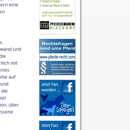
dern eine
ten
e,
enwand und
die
lich mit
ines
ehe auf
 und
 die
sel
ein, über
ossene