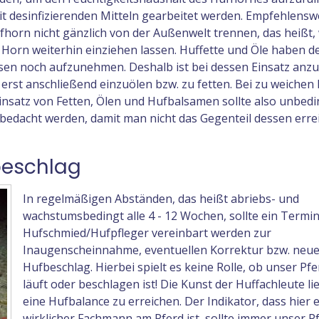
t desinfizierenden Mitteln gearbeitet werden. Empfehlensw
horn nicht gänzlich von der Außenwelt trennen, das heißt,
 Horn weiterhin einziehen lassen. Huffette und Öle haben d
en noch aufzunehmen. Deshalb ist bei dessen Einsatz anzu
rst anschließend einzuölen bzw. zu fetten. Bei zu weichen 
insatz von Fetten, Ölen und Hufbalsamen sollte also unbedi
 bedacht werden, damit man nicht das Gegenteil dessen erre
beschlag
In regelmäßigen Abständen, das heißt abriebs- und
wachstumsbedingt alle 4 - 12 Wochen, sollte ein Termi
Hufschmied/Hufpfleger vereinbart werden zur
Inaugenscheinnahme, eventuellen Korrektur bzw. neu
Hufbeschlag. Hierbei spielt es keine Rolle, ob unser Pf
läuft oder beschlagen ist! Die Kunst der Huffachleute lie
eine Hufbalance zu erreichen. Der Indikator, dass hier e
wirklicher Fachmann am Pferd ist, sollte immer unser Pf