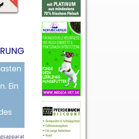
erung
Lasten
. Ein
des
ngsapparat