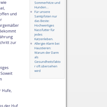
 wie
Sommerhitze und
Hunden…
el,
Für unsere
toffen und
Samtpfoten nur
r
das Beste:
turgemäßer
Hochwertiges
Nassfutter für
. Bekommt
jedes
rnährung
Katzenleben.
hritt zur
Allergie-Alarm bei
Haustieren:
Warum der Darm
als
Gesundheitsfakto
r oft übersehen
higes
wird
 Soweit
en
r Hufe,
ss der Huf