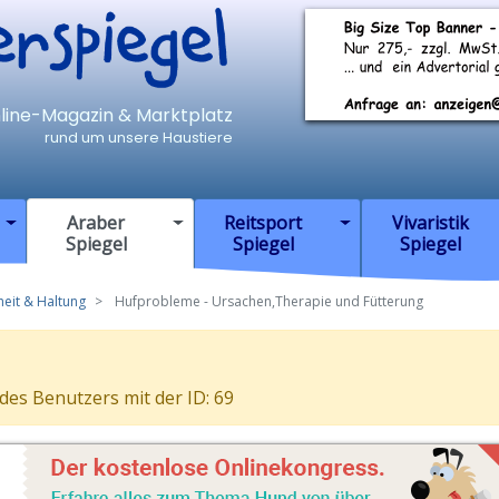
iegel
nline-Magazin & Marktplatz
rund um unsere Haustiere
Araber
Reitsport
Vivaristik
Spiegel
Spiegel
Spiegel
eit & Haltung
Hufprobleme - Ursachen,Therapie und Fütterung
 des Benutzers mit der ID: 69