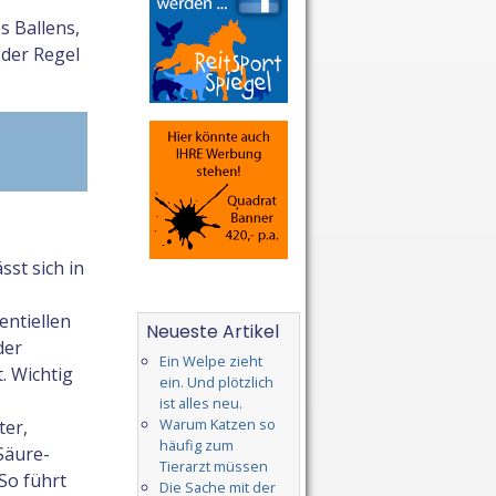
s Ballens,
 der Regel
st sich in
ntiellen
Neueste Artikel
der
Ein Welpe zieht
. Wichtig
ein. Und plötzlich
ist alles neu.
Warum Katzen so
ter,
häufig zum
Säure-
Tierarzt müssen
So führt
Die Sache mit der