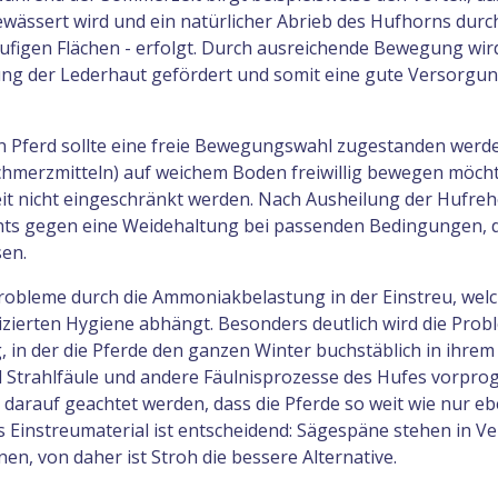
ässert wird und ein natürlicher Abrieb des Hufhorns durch
ufigen Flächen - erfolgt. Durch ausreichende Bewegung wir
g der Lederhaut gefördert und somit eine gute Versorgun
 Pferd sollte eine freie Bewegungswahl zugestanden werde
chmerzmitteln) auf weichem Boden freiwillig bewegen möchte
t nicht eingeschränkt werden. Nach Ausheilung der Hufreh
hts gegen eine Weidehaltung bei passenden Bedingungen, d
sen.
Probleme durch die Ammoniakbelastung in der Einstreu, wel
zierten Hygiene abhängt. Besonders deutlich wird die Probl
in der die Pferde den ganzen Winter buchstäblich in ihrem
nd Strahlfäule und andere Fäulnisprozesse des Hufes vorpro
t darauf geachtet werden, dass die Pferde so weit wie nur e
 Einstreumaterial ist entscheidend: Sägespäne stehen in Ve
n, von daher ist Stroh die bessere Alternative.