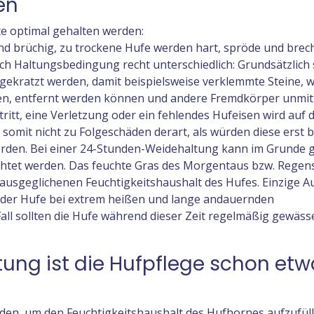
en
te optimal gehalten werden:
d brüchig, zu trockene Hufe werden hart, spröde und brec
ach Haltungsbedingung recht unterschiedlich: Grundsätzlich s
sgekratzt werden, damit beispielsweise verklemmte Steine, 
n, entfernt werden können und andere Fremdkörper unmit
ritt, eine Verletzung oder ein fehlendes Hufeisen wird auf 
 somit nicht zu Folgeschäden derart, als würden diese erst 
rden. Bei einer 24-Stunden-Weidehaltung kann im Grunde g
ichtet werden. Das feuchte Gras des Morgentaus bzw. Regens
n ausgeglichenen Feuchtigkeitshaushalt des Hufes. Einzige
 der Hufe bei extrem heißen und lange andauernden
ll sollten die Hufe während dieser Zeit regelmäßig gewäss
ltung ist die Hufpflege schon et
rden, um den Feuchtigkeitshaushalt des Hufhornes aufzufüll