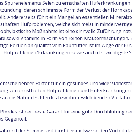
des Spurenelements Selen zu ernsthaften Huferkrankungen,
tzündung, deren schlimmste Form der Verlust der Hornkaps
lt. Andererseits führt ein Mangel an essentiellen Minerals
thaften Hufproblemen, welche sich meist in minderwertige
prophylaktische Maßnahme ist eine sinnvolle Zuführung na
te sowie Vitamine in Form von reinen Kräutermischungen
ötige Portion an qualitativem Rauhfutter ist im Wege der E
or Hufproblemen/Erkrankungen sowie auch der wichtigste Sc
n entscheidender Faktor für ein gesundes und widerstandsfä
dung von ernsthaften Hufproblemen und Huferkrankungen.
e an die Natur des Pferdes bzw. ihrer wildlebenden Vorfahr
Pferdes ist der beste Garant für eine gute Durchblutung de
s Gegenteil:
hrend der Sommerzeit birgt beispielsweise den Vorteil, da