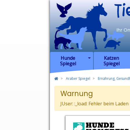
TierSp
Ihr O
Hunde
Katzen
Spiegel
Spiegel
Araber Spiegel
Ernährung, Gesundh
Warnung
JUser: :_load: Fehler beim Laden