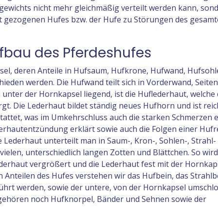
egewichts nicht mehr gleichmäßig verteilt werden kann, son
aft gezogenen Hufes bzw. der Hufe zu Störungen des gesam
fbau des Pferdeshufes
sel, deren Anteile in Hufsaum, Hufkrone, Hufwand, Hufsohl
hieden werden. Die Hufwand teilt sich in Vorderwand, Seit
 unter der Hornkapsel liegend, ist die Huflederhaut, welche 
t. Die Lederhaut bildet ständig neues Hufhorn und ist reich
attet, was im Umkehrschluss auch die starken Schmerzen e
erhautentzündung erklärt sowie auch die Folgen einer Hufr
 Lederhaut unterteilt man in Saum-, Kron-, Sohlen-, Strahl-
vielen, unterschiedlich langen Zotten und Blättchen. So wird
erhaut vergrößert und die Lederhaut fest mit der Hornkap
 Anteilen des Hufes verstehen wir das Hufbein, das Strahlb
ührt werden, sowie der untere, von der Hornkapsel umschl
n gehören noch Hufknorpel, Bänder und Sehnen sowie der
.