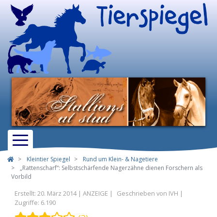
Kleintier Spiegel
Rund um Klein- & Nagetiere
„Rattenscharf“: Selbstschärfende Nagerzähne dienen Forschern als
Vorbild
Erstellt: 20. März 2014
Geschrieben von
IVH
Zugriffe: 6.190
Bewertung:
3
/
5