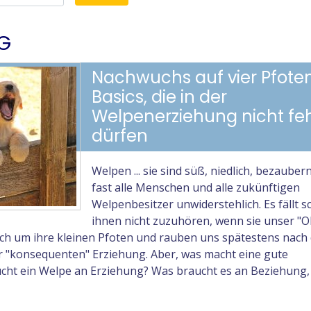
g
Nachwuchs auf vier Pfoten
Basics, die in der
Welpenerziehung nicht fe
dürfen
Welpen ... sie sind süß, niedlich, bezauber
fast alle Menschen und alle zukünftigen
Welpenbesitzer unwiderstehlich. Es fällt s
ihnen nicht zuzuhören, wenn sie unser "O
ich um ihre kleinen Pfoten und rauben uns spätestens nach
r "konsequenten" Erziehung. Aber, was macht eine gute
ht ein Welpe an Erziehung? Was braucht es an Beziehung