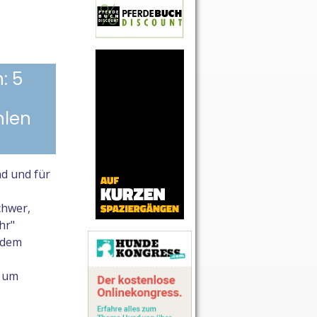
: 5
hlen
nd und für
chwer,
hr"
 dem
, um