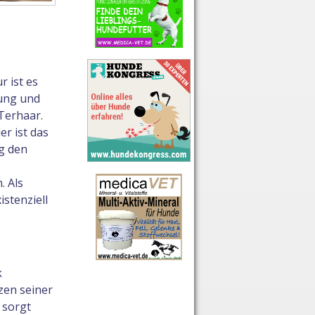
 ist es
nung und
Terhaar.
r ist das
g den
. Als
istenziell
k
zen seiner
 sorgt