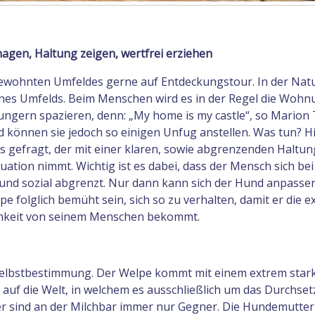
agen, Haltung zeigen, wertfrei erziehen
ewohnten Umfeldes gerne auf Entdeckungstour. In der Natur
eines Umfelds. Beim Menschen wird es in der Regel die Woh
ngern spazieren, denn: „My home is my castle“, so Marion 
können sie jedoch so einigen Unfug anstellen. Was tun? Hie
gefragt, der mit einer klaren, sowie abgrenzenden Haltun
ation nimmt. Wichtig ist es dabei, dass der Mensch sich bei
nd sozial abgrenzt. Nur dann kann sich der Hund anpassen
 folglich bemüht sein, sich so zu verhalten, damit er die ex
mkeit von seinem Menschen bekommt.
 Selbstbestimmung. Der Welpe kommt mit einem extrem star
uf die Welt, in welchem es ausschließlich um das Durchset
r sind an der Milchbar immer nur Gegner. Die Hundemutter