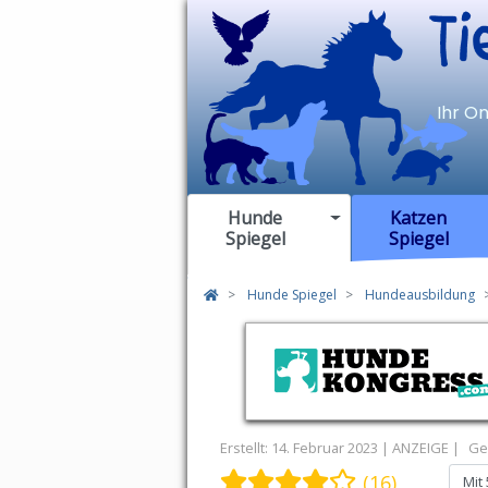
TierSp
Ihr O
Hunde
Katzen
Spiegel
Spiegel
Hunde Spiegel
Hundeausbildung
Erstellt: 14. Februar 2023
Ge
Bewertung:
4
/
5
Bitte bewer
(16)