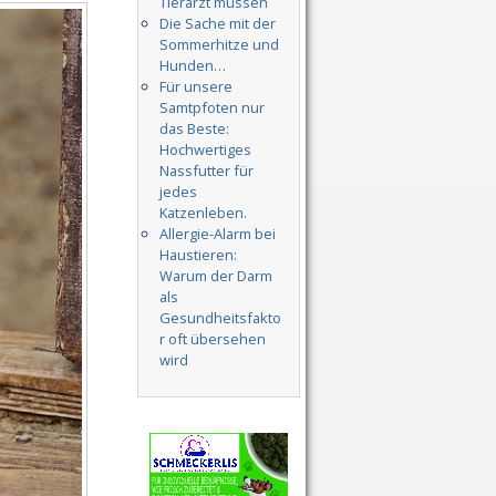
Tierarzt müssen
Die Sache mit der
Sommerhitze und
Hunden…
Für unsere
Samtpfoten nur
das Beste:
Hochwertiges
Nassfutter für
jedes
Katzenleben.
Allergie-Alarm bei
Haustieren:
Warum der Darm
als
Gesundheitsfakto
r oft übersehen
wird