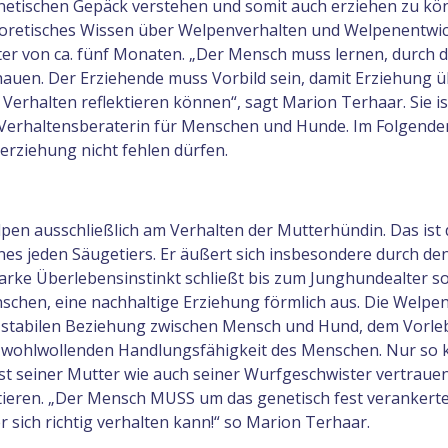
etischen Gepäck verstehen und somit auch erziehen zu kö
theoretisches Wissen über Welpenverhalten und Welpenentwic
er von ca. fünf Monaten. „Der Mensch muss lernen, durch di
chauen. Der Erziehende muss Vorbild sein, damit Erziehung 
 Verhalten reflektieren können“, sagt Marion Terhaar. Sie is
d Verhaltensberaterin für Menschen und Hunde. Im Folgenden
nerziehung nicht fehlen dürfen.
lpen ausschließlich am Verhalten der Mutterhündin. Das ist 
nes jeden Säugetiers. Er äußert sich insbesondere durch de
tarke Überlebensinstinkt schließt bis zum Junghundealter s
nschen, eine nachhaltige Erziehung förmlich aus. Die Welpen
r stabilen Beziehung zwischen Mensch und Hund, dem Vorle
er wohlwollenden Handlungsfähigkeit des Menschen. Nur so 
st seiner Mutter wie auch seiner Wurfgeschwister vertrauen
tieren. „Der Mensch MUSS um das genetisch fest verankert
 sich richtig verhalten kann!“ so Marion Terhaar.