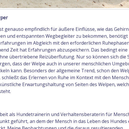
rper
t genauso empfindlich für äußere Einflüsse, wie das Gehirn
en und entspannten Wegbegleiter zu bekommen, benötigt
 Erfahrungen im Abgleich mit den erforderlichen Ruhephasen
hend Zeit hat Erfahrungen abzuspeichern. Das bedingt eine
e übertriebene Reizüberflutung. Nur so können sich die
orgen, dass der Welpe auch in unserer menschlichen Umgeb
ckeln kann. Besonders der allgemeine Trend, schon den Wel
n, schließt das Erlernen von Ruhe im Kontext mit den Mensch
 künstliche Erwartungshaltung von Seiten des Welpen, welch
teht.
eit als Hundetrainerin und Verhaltensberaterin für Mensc
nkt geführt, an dem der Mensch in das Leben des Hundes e
rkt. Meine Beobachtungen und die daraus resultierenden