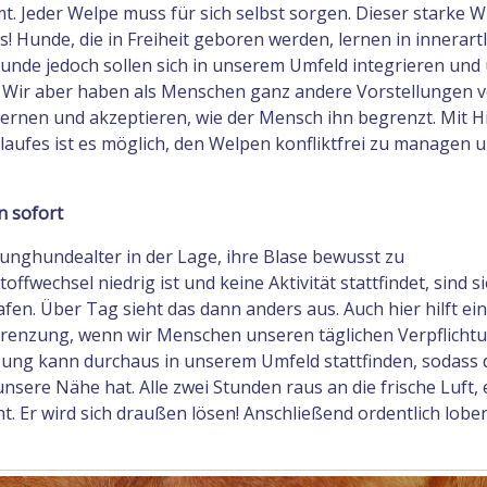
t. Jeder Welpe muss für sich selbst sorgen. Dieser starke Wi
! Hunde, die in Freiheit geboren werden, lernen in innerart
unde jedoch sollen sich in unserem Umfeld integrieren und
Wir aber haben als Menschen ganz andere Vorstellungen 
ernen und akzeptieren, wie der Mensch ihn begrenzt. Mit Hi
aufes ist es möglich, den Welpen konfliktfrei zu managen 
n sofort
 Junghundealter in der Lage, ihre Blase bewusst zu
ffwechsel niedrig ist und keine Aktivität stattfindet, sind si
afen. Über Tag sieht das dann anders aus. Auch hier hilft ei
renzung, wenn wir Menschen unseren täglichen Verpflicht
ng kann durchaus in unserem Umfeld stattfinden, sodass 
unsere Nähe hat. Alle zwei Stunden raus an die frische Luft, 
t. Er wird sich draußen lösen! Anschließend ordentlich lobe