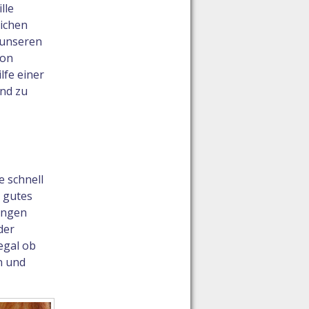
lle
lichen
 unseren
von
lfe einer
und zu
e schnell
n gutes
ungen
der
egal ob
n und