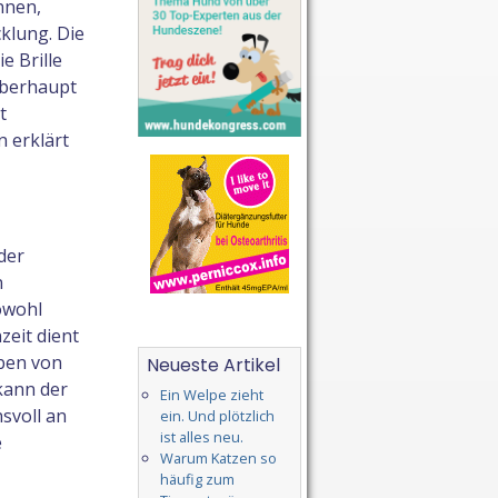
nnen,
klung. Die
e Brille
überhaupt
t
 erklärt
der
n
owohl
zeit dient
ben von
Neueste Artikel
kann der
Ein Welpe zieht
svoll an
ein. Und plötzlich
ist alles neu.
e
Warum Katzen so
häufig zum