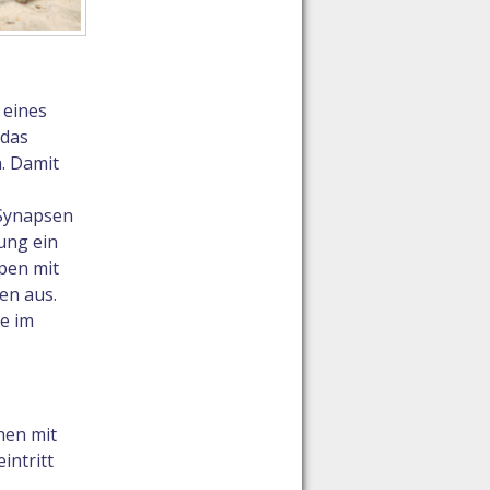
 eines
 das
. Damit
 Synapsen
ung ein
pen mit
en aus.
e im
hen mit
intritt