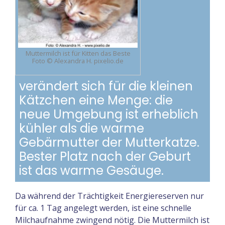
Muttermilch ist für Kitten das Beste
Foto © Alexandra H. pixelio.de
verändert sich für die kleinen
Kätzchen eine Menge: die
neue Umgebung ist erheblich
kühler als die warme
Gebärmutter der Mutterkatze.
Bester Platz nach der Geburt
ist das warme Gesäuge.
Da während der Trächtigkeit Energiereserven nur
für ca. 1 Tag angelegt werden, ist eine schnelle
Milchaufnahme zwingend nötig. Die Muttermilch ist