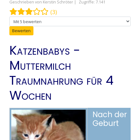
Geschrieben von
Kerstin Schröter
Zugriffe: 7.141
Bewertung:
3
/
5
(3)
Bitte bewerten
Katzenbabys -
Muttermilch
Traumnahrung für 4
Wochen
Nach der
Geburt